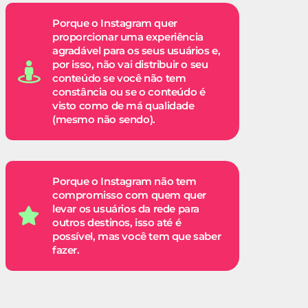
Porque o Instagram quer
proporcionar uma experiência
agradável para os seus usuários e,
por isso, não vai distribuir o seu
conteúdo se você não tem
constância ou se o conteúdo é
visto como de má qualidade
(mesmo não sendo).
Porque o Instagram não tem
compromisso com quem quer
levar os usuários da rede para
outros destinos, isso até é
possível, mas você tem que saber
fazer.