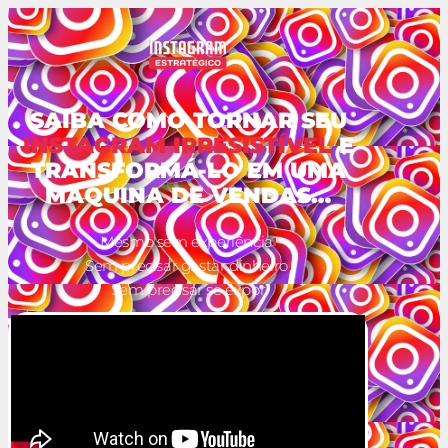
SAIBA COMO
TORNAR SEU
INSTAGRAM
IRRESISTÍVEL
E
TRANSFORMÁ-LO EM UMA
MÁQUINA DE VENDAS…
Mesmo sem experiência
Sem precisar gastar dinheiro
Sem precisar se expor